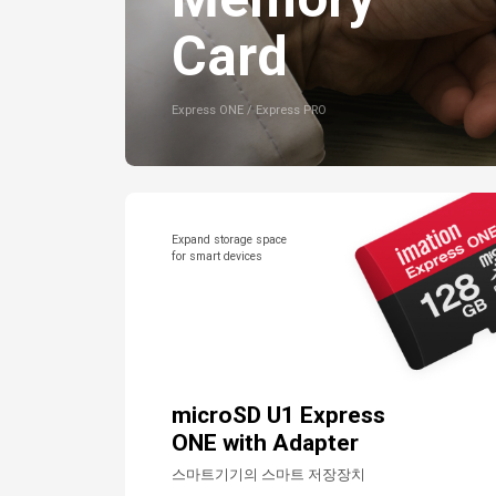
Card
Express ONE / Express PRO
Expand storage space
for smart devices
microSD U1 Express
ONE with Adapter
스마트기기의 스마트 저장장치