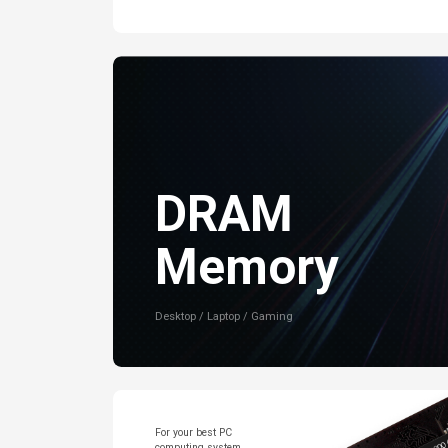
DRAM
Memory
Desktop / Laptop / Gaming
For your best PC
computing system