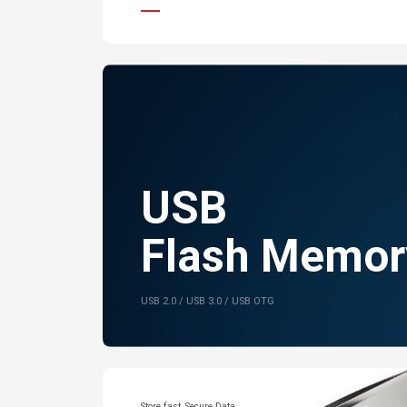
USB
Flash Memor
USB 2.0 / USB 3.0 / USB OTG
Store fast, Secure Data