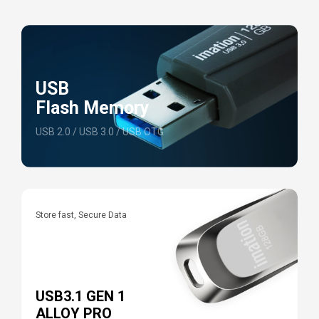
USB
Flash Memory
USB 2.0 / USB 3.0 / USB OTG
Store fast, Secure Data
E
P
USB3.1 GEN 1
ALLOY PRO