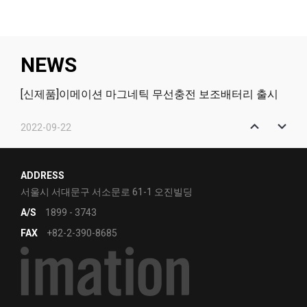
NEWS
[신제품]이메이션 마그네틱 무선충전 보조배터리 출시
2022-09-22
[신제품]이메이션 마그네틱 2in1 무선충전 거치대 출시
2022-01-12
ADDRESS
[신제품]고효율의 PCIe NVMe - Q831
서울시 서대문구 서소문로 61-1 오진빌딩
A/S
1899 - 3743
2021-12-07
FAX
+82-2-390-8685