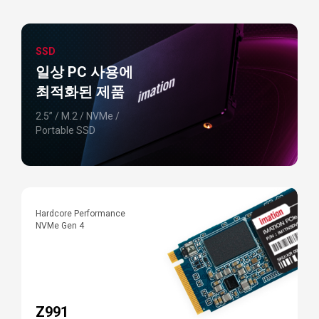
SSD
일상 PC 사용에
최적화된 제품
2.5” / M.2 / NVMe /
Portable SSD
Hardcore Performance
E
NVMe Gen 4
N
Z991