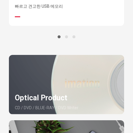
빠르고 견고한 USB 메모리
Optical Product
CD / DVD / BLUE-RAY / DVD Writer