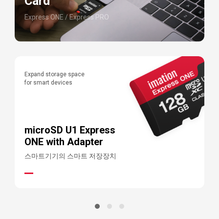
Card
Express ONE / Express PRO
Expand storage space
P
for smart devices
f
microSD U1 Express
ONE with Adapter
스마트기기의 스마트 저장장치