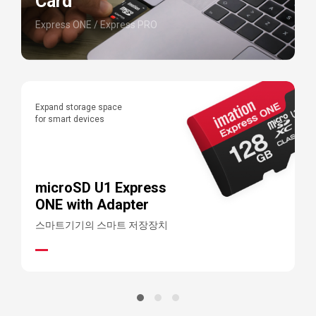
Card
Express ONE / Express PRO
Expand storage space
P
for smart devices
f
microSD U1 Express
ONE with Adapter
스마트기기의 스마트 저장장치