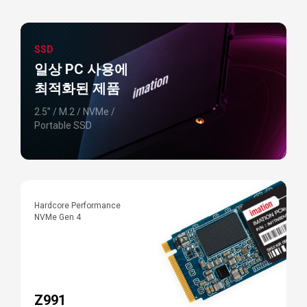
SSD
일상 PC 사용에
최적화된 제품
2.5” / M.2 / NVMe /
Portable SSD
Hardcore Performance
E
NVMe Gen 4
N
Z991