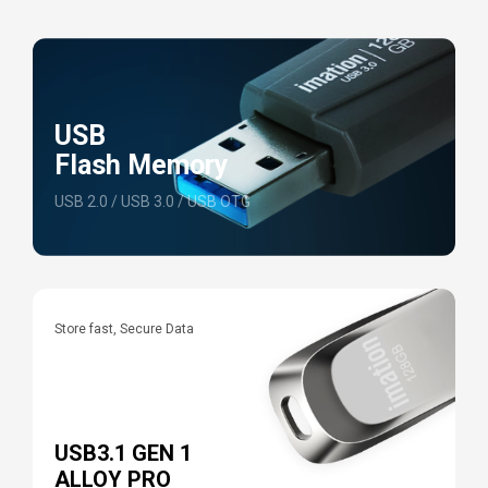
USB
Flash Memory
USB 2.0 / USB 3.0 / USB OTG
Store fast, Secure Data
E
P
USB3.1 GEN 1
ALLOY PRO