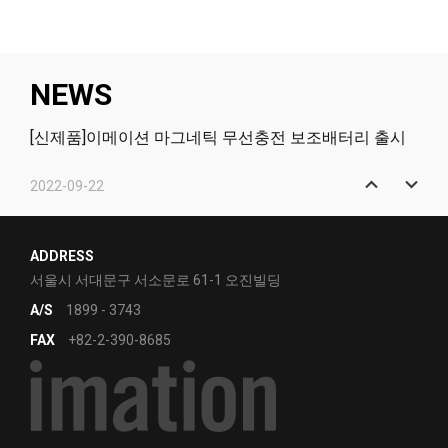
NEWS
[신제품]이메이션 마그네틱 무선충전 보조배터리 출시
2022-09-22
[신제품]이메이션 마그네틱 2in1 무선충전 거치대 출시
2022-01-12
ADDRESS
[신제품]고효율의 PCIe NVMe - Q831
서울시 서대문구 서소문로 61-1 오진빌딩
A/S
1899 - 3743
2021-12-07
FAX
+82-2-390-8685