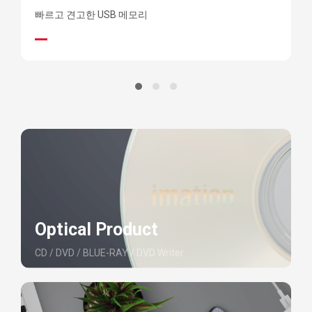
빠르고 견고한 USB 메모리
Optical Product
CD / DVD / BLUE-RAY / DVD Writer